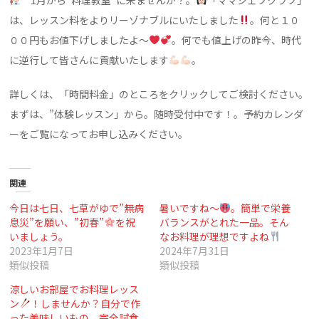
1月から”料理教室”に来ませんか？。
「ママシェフクラブ」
は、レッスン料をよりリーゾナブルにいたしました
。何と１０
００円もお値下げしましたよ～
。何でも値上げの昨今、時代
に逆行して皆さんに貢献いたします
。
詳しくは、「時間料金」のところをクリックしてご検討ください。
まずは、”体験レッスン」から。随時受付中です！。予約カレンダ
ーをご覧になってお申し込みください。
関連
今日は七日、七草がゆで”無病
暑いですね～
。簡単で栄養
息災”を願い、”初春”
を祝
バランスがとれた一品。そん
いましょう。
なお料理が理想ですよね
2023年1月7日
2024年7月31日
類似投稿
類似投稿
涼しいお部屋でお料理レッス
ン
！しませんか？自分で作
った美味しいもの、完全試食