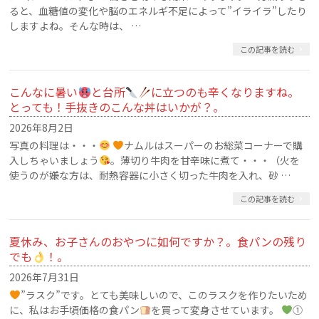
ると、血糖値の変化や脳のエネルギ不足によって”イライラ”したり
しますよね。そんな時は、 …
この記事を読む
こんなに暑い
と台所
に立つのも辛くなりますね。
とっても！手抜きのこんな丼はいかが？。
2026年8月2日
写真の料理は・・・
ナムルはスーパーのお総菜コーナーで購
入しちゃいましょう
。薄切り牛肉を甘辛味に煮て・・・（火を
使うのが嫌な方は、耐熱容器に小さく切った牛肉を入れ、砂 …
この記事を読む
夏休み、お子さんのおやつに如何ですか？。食パンの残り
でも
！。
2026年7月31日
”ラスク”です。とても美味しいので、このラスクを作りたいため
に、私はお手頃価格の食パン
を買って変身させています。
①