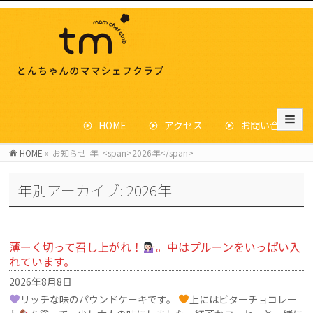
HOME
アクセス
お問い合わせ
HOME
»
お知らせ
年: <span>2026年</span>
年別アーカイブ: 2026年
薄ーく切って召し上がれ！
。中はプルーンをいっぱい入
れています。
2026年8月8日
リッチな味のパウンドケーキです。
上にはビターチョコレー