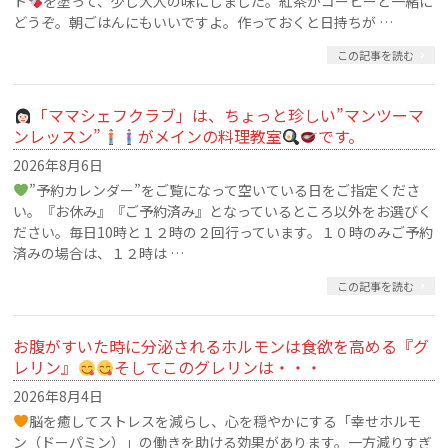
ト
を塗って、少し大人の味にしました。紅茶かコーヒーと一緒に
どうぞ。朝ごはんにもいいですよ。作っておくと日持ちが …
この記事を読む
「ママシェフクラブ」は、ちょっと珍しい”マンツーマ
ンレッスン”
がメインの料理教室
です。
2026年8月6日
”予約カレンダー”をご覧になって空いている日をご指定くださ
い。『お休み』『ご予約済み』となっているところ以外をお選びく
ださい。毎日10時と１２時の２回行っています。１０時のみご予約
済みの場合は、１２時は …
この記事を読む
お腹がすいた時に分泌されるホルモンは食欲を高める『グ
レリン』
そしてこのグレリンは・・・
2026年8月4日
脳を癒してストレスを減らし、心を穏やかにする「幸せホルモ
ン（ドーパミン）」の働きを助ける効果があります。一方減りすぎ