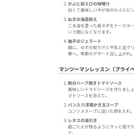
かぶと桜えびの味噌汁
白くて美味しい今が旬のかぶとピ
ねぎの海苔和え
ごま油を塗った長ネギをトースタ
いう間になくなります。
柚子のジェラート
鍋に、ゆずの絞り汁と牛乳と生ク
庫へ。季節のデザート召し上がれ
マンツーマンレッスン（プライ
鮭のハーブ焼きトマトソース
美味しいトマトソースを作りまし
マトソースを添えて。
パン入り洋風かき玉スープ
コンソメスープに溶いた卵を入れ
レタスの湯引き
歯ごたえが残るようにサッと茹で
て。