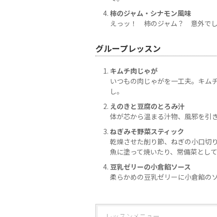
柿のジャム・シナモン風味
えっッ！ 柿のジャム？ 意外で
グループレッスン
キムチ肉じゃが
いつもの肉じゃがを一工夫。キム
し。
えのきと豆腐のとろみ汁
体が芯から温まる汁物、風邪を引
ねぎみそ野菜スティック
乾燥させた削り節、ねぎの小口切
魚に塗って焼いたり、常備菜とし
豆乳ゼリーの小倉餡ソース
柔らかめの豆乳ゼリーに小倉餡の
レッスンメニュー