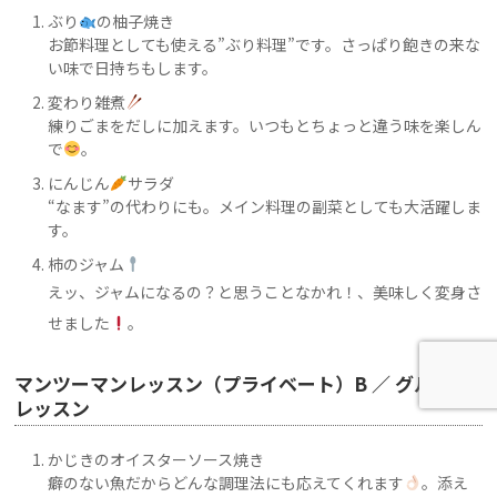
ぶり
の柚子焼き
お節料理としても使える”ぶり料理”です
。さっぱり飽きの来な
い味で日持ちもします。
変わり雑煮
練りごまをだしに加えます。いつもとちょっと違う味を楽しん
で
。
にんじん
サラダ
“なます”の代わりにも。メイン料理の副菜としても大活躍しま
す。
柿のジャム
えッ、ジャムになるの？と思うことなかれ！、美味しく変身さ
せました
。
マンツーマンレッスン（プライベート）B ／ グループ
レッスン
かじきのオイスターソース焼き
癖のない魚だからどんな調理法にも応えてくれます
。添え