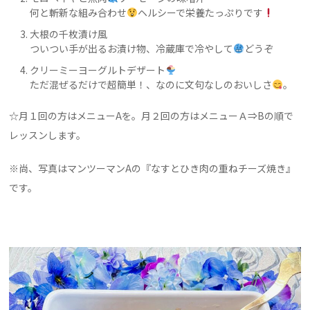
何と斬新な組み合わせ
ヘルシーで栄養たっぷりです
大根の千枚漬け風
ついつい手が出るお漬け物、冷蔵庫で冷やして
どうぞ
クリーミーヨーグルトデザート
ただ混ぜるだけで超簡単！、なのに文句なしのおいしさ
。
☆月１回の方はメニュー
A
を。月２回の方はメニューＡ⇒
B
の順で
レッスンします。
※尚、写真はマンツーマン
A
の『
なすとひき肉の重ねチーズ焼き
』
です。