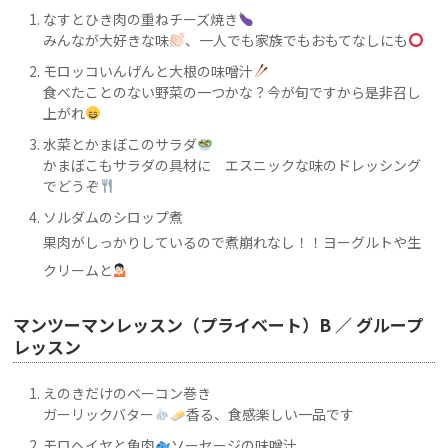
なすとひき肉の重ねチーズ焼き
みんなが大好きな味
、一人でも家族でもおもてなしにも
モロッコいんげんと大根の味噌汁
食べたことのない野菜の一つかな？今が旬ですから是非召し
上がれ
水菜とかまぼこのサラダ
かまぼこもサラダの具材に エスニックな味のドレッシング
でどうぞ
ソルダムのシロップ煮
果肉がしっかりしているので煮崩れなし！！ヨーグルトや生
クリームと
マンツーマンレッスン（プライベート）B ／ グループ
レッスン
えのきだけのベーコン巻き
ガーリックバター
香る、食感楽しい一品です
モロヘイヤと魚肉
ソーセージの味噌汁