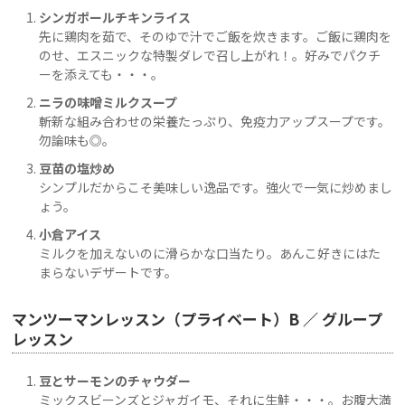
シンガポールチキンライス
先に鶏肉を茹で、そのゆで汁でご飯を炊きます。ご飯に鶏肉を
のせ、エスニックな特製ダレで召し上がれ！。好みでパクチ
ーを添えても・・・。
ニラの味噌ミルクスープ
斬新な組み合わせの栄養たっぷり、免疫力アップスープです。
勿論味も◎。
豆苗の塩炒め
シンプルだからこそ美味しい逸品です。強火で一気に炒めまし
ょう。
小倉アイス
ミルクを加えないのに滑らかな口当たり。あんこ好きにはた
まらないデザートです。
マンツーマンレッスン（プライベート）B ／ グループ
レッスン
豆とサーモンのチャウダー
ミックスビーンズとジャガイモ、それに生鮭・・・。お腹大満