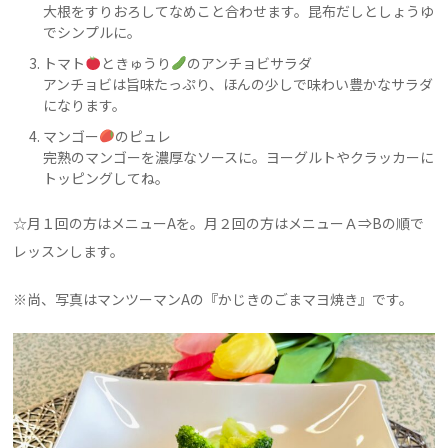
大根をすりおろしてなめこと合わせます。昆布だしとしょうゆ
でシンプルに。
トマト
ときゅうり
のアンチョビサラダ
アンチョビは旨味たっぷり、ほんの少しで味わい豊かなサラダ
になります。
マンゴー
のピュレ
完熟のマンゴーを濃厚なソースに。ヨーグルトやクラッカーに
トッピングしてね。
☆月１回の方はメニュー
A
を。月２回の方はメニューＡ⇒
B
の順で
レッスンします。
※尚、写真はマンツーマン
A
の『
かじきのごまマヨ焼き
』です。