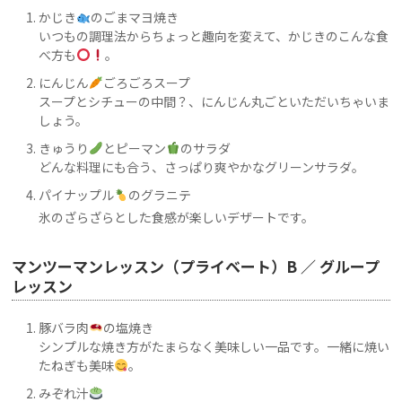
かじき
のごまマヨ焼き
いつもの調理法からちょっと趣向を変えて、かじきのこんな食
べ方も
。
にんじん
ごろごろスープ
スープとシチューの中間？、にんじん丸ごといただいちゃいま
しょう。
きゅうり
とピーマン
のサラダ
どんな料理にも合う、さっぱり爽やかなグリーンサラダ。
パイナップル
のグラニテ
氷のざらざらとした食感が楽しいデザートです。
マンツーマンレッスン（プライベート）B ／ グループ
レッスン
豚バラ肉
の塩焼き
シンプルな焼き方がたまらなく美味しい一品です。一緒に焼い
たねぎも美味
。
みぞれ汁